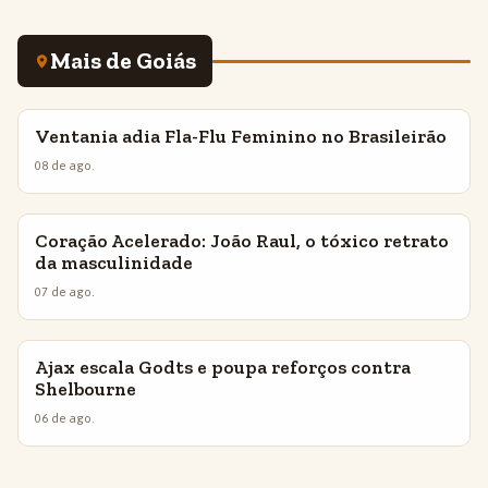
Mais de Goiás
Ventania adia Fla-Flu Feminino no Brasileirão
INSIGHTS
08 de ago.
Coração Acelerado: João Raul, o tóxico retrato
INSIGHTS
da masculinidade
07 de ago.
Ajax escala Godts e poupa reforços contra
INSIGHTS
Shelbourne
06 de ago.