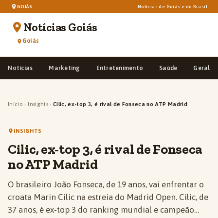
GOIÁS
Notícias de Goiás e do Brasil
Notícias Goiás
Goiás
Notícias
Marketing
Entretenimento
Saúde
Geral
Início
›
Insights
›
Cilic, ex-top 3, é rival de Fonseca no ATP Madrid
INSIGHTS
Cilic, ex-top 3, é rival de Fonseca
no ATP Madrid
O brasileiro João Fonseca, de 19 anos, vai enfrentar o
croata Marin Cilic na estreia do Madrid Open. Cilic, de
37 anos, é ex-top 3 do ranking mundial e campeão…