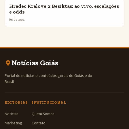
Hradec Kralove x Besiktas: ao vivo, escalações
INSIGHTS
e odds
06 de ago.
Notícias Goiás
Portal de notícias e conteúdos gerais de Goiás e do
Brasil
EDITORIAS
INSTITUCIONAL
Notícias
Quem Somos
Marketing
Contato