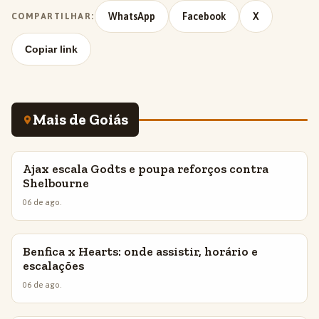
WhatsApp
Facebook
X
COMPARTILHAR:
Copiar link
Mais de Goiás
Ajax escala Godts e poupa reforços contra
INSIGHTS
Shelbourne
06 de ago.
Benfica x Hearts: onde assistir, horário e
INSIGHTS
escalações
06 de ago.