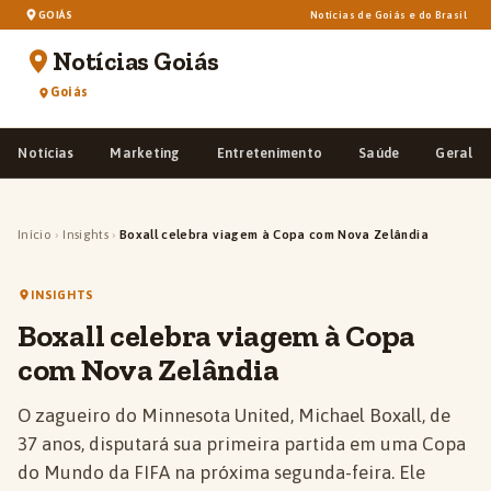
GOIÁS
Notícias de Goiás e do Brasil
Notícias Goiás
Goiás
Notícias
Marketing
Entretenimento
Saúde
Geral
Início
›
Insights
›
Boxall celebra viagem à Copa com Nova Zelândia
INSIGHTS
Boxall celebra viagem à Copa
com Nova Zelândia
O zagueiro do Minnesota United, Michael Boxall, de
37 anos, disputará sua primeira partida em uma Copa
do Mundo da FIFA na próxima segunda-feira. Ele