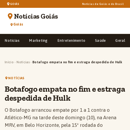
GOIÁS
Notícias de Goiás e do Brasil
Notícias Goiás
Goiás
Notícias
Marketing
Entretenimento
Saúde
Geral
Início
›
Notícias
›
Botafogo empata no fim e estraga despedida de Hulk
NOTÍCIAS
Botafogo empata no fim e estraga
despedida de Hulk
O Botafogo arrancou empate por 1 a 1 contra o
Atlético-MG na tarde deste domingo (10), na Arena
MRV, em Belo Horizonte, pela 15ª rodada do