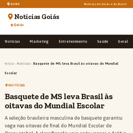
GOIÁS
Notícias de Goiás e do Brasil
Notícias Goiás
Goiás
Notícias
Marketing
Entretenimento
Saúde
Geral
Início
›
Notícias
›
Basquete de MS leva Brasil às oitavas do Mundial
Escolar
NOTÍCIAS
Basquete de MS leva Brasil às
oitavas do Mundial Escolar
A seleção brasileira masculina de basquete garantiu
vaga nas oitavas de final do Mundial Escolar de