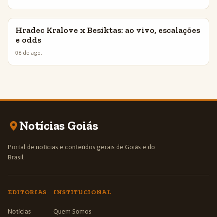
Hradec Kralove x Besiktas: ao vivo, escalações
INSIGHTS
e odds
06 de ago.
Notícias Goiás
Portal de notícias e conteúdos gerais de Goiás e do
Brasil
EDITORIAS
INSTITUCIONAL
Notícias
Quem Somos