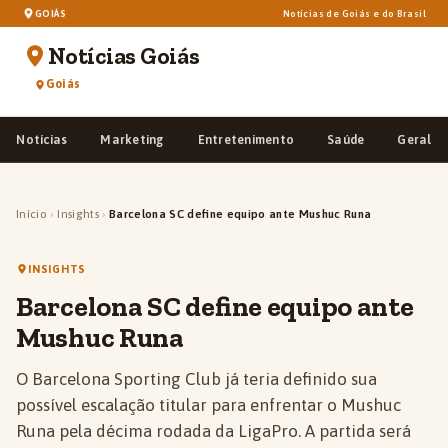
GOIÁS
Notícias de Goiás e do Brasil
Notícias Goiás
Goiás
Notícias
Marketing
Entretenimento
Saúde
Geral
Início
›
Insights
›
Barcelona SC define equipo ante Mushuc Runa
INSIGHTS
Barcelona SC define equipo ante
Mushuc Runa
O Barcelona Sporting Club já teria definido sua
possível escalação titular para enfrentar o Mushuc
Runa pela décima rodada da LigaPro. A partida será