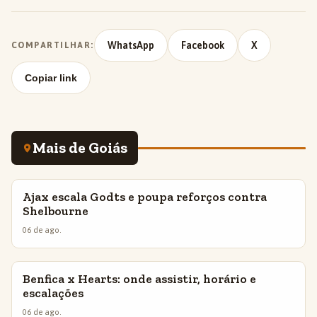
WhatsApp
Facebook
X
COMPARTILHAR:
Copiar link
Mais de Goiás
Ajax escala Godts e poupa reforços contra
INSIGHTS
Shelbourne
06 de ago.
Benfica x Hearts: onde assistir, horário e
INSIGHTS
escalações
06 de ago.