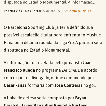
disputada no Estádio Monumental. A informação…
Por Notícias Goiás Portal
·
22 de abril de 2026
·
2 min de leitura
O Barcelona Sporting Club já teria definido sua
possível escalação titular para enfrentar o Mushuc
Runa pela décima rodada da LigaPro. A partida será
disputada no Estádio Monumental.
A informação foi revelada pelo jornalista
Juan
Francisco Rueda
no programa
De Una
. De acordo
com o que foi divulgado, o time comandado por
César Farías
formaria com
José Contreras
no gol.
A linha de defesa seria composta por
Bryan
Carabalí, Javier Báez, Alex Rangel e Gustavo