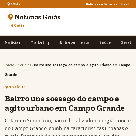
GOIÁS
Notícias de Goiás e do Brasil
Notícias Goiás
Goiás
Notícias
Marketing
Entretenimento
Saúde
Geral
Início
›
Notícias
›
Bairro une sossego do campo e agito urbano em Campo
Grande
NOTÍCIAS
Bairro une sossego do campo e
agito urbano em Campo Grande
O Jardim Seminário, bairro localizado na região norte
de Campo Grande, combina características urbanas e