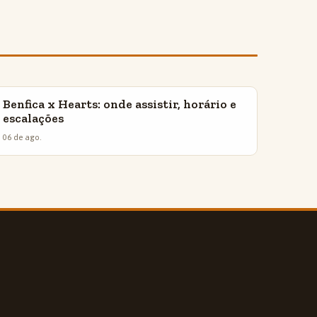
Benfica x Hearts: onde assistir, horário e
INSIGHTS
escalações
06 de ago.