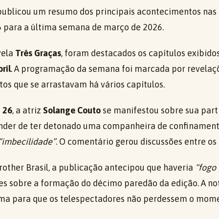
ublicou um resumo dos principais acontecimentos nas 
6 para a última semana de março de 2026.
vela
Três Graças
, foram destacados os capítulos exibido
ril
. A programação da semana foi marcada por revelaç
tos que se arrastavam há vários capítulos.
 26
, a atriz
Solange Couto
se manifestou sobre sua parti
ender de ter detonado uma companheira de confinamen
“imbecilidade”
. O comentário gerou discussões entre os
rother Brasil, a publicação antecipou que haveria
“fogo 
es sobre a formação do décimo paredão da edição. A not
ama para que os telespectadores não perdessem o mome