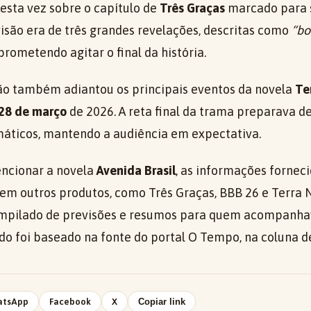
esta vez sobre o capítulo de
Três Graças
marcado para s
visão era de três grandes revelações, descritas como
“b
prometendo agitar o final da história.
ção também adiantou os principais eventos da novela
Te
 28 de março
de 2026. A reta final da trama preparava d
máticos, mantendo a audiência em expectativa.
encionar a novela
Avenida Brasil
, as informações fornec
m outros produtos, como Três Graças, BBB 26 e Terra N
mpilado de previsões e resumos para quem acompanh
do foi baseado na fonte do portal O Tempo, na coluna 
atsApp
Facebook
X
Copiar link