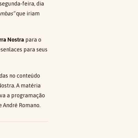
egunda-feira, dia
ombas”
que iriam
rra Nostra
para o
esenlaces para seus
idas no conteúdo
ostra. A matéria
ava a programação
de André Romano.