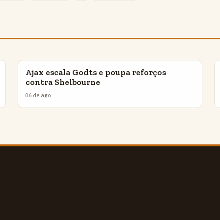
Ajax escala Godts e poupa reforços
INSIGHTS
contra Shelbourne
06 de ago.