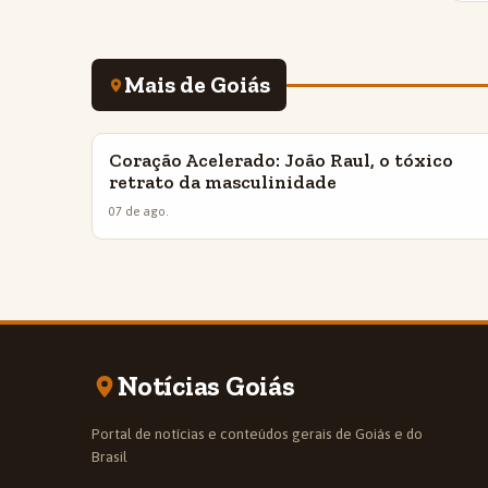
Mais de Goiás
Coração Acelerado: João Raul, o tóxico
INSIGHTS
retrato da masculinidade
07 de ago.
Notícias Goiás
Portal de notícias e conteúdos gerais de Goiás e do
Brasil