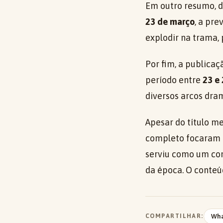
Em outro resumo, d
23 de março
, a pre
explodir na trama, 
Por fim, a publica
período entre
23 e
diversos arcos dra
Apesar do título m
completo focaram e
serviu como um co
da época. O conteú
COMPARTILHAR:
Wh