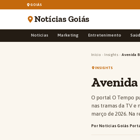
GOIÁS
Notícias Goiás
Notícias
Marketing
Entretenimento
Saú
Início
›
Insights
›
Avenida B
INSIGHTS
Avenida 
O portal O Tempo p
nas tramas da TV e 
março de 2026. Na r
Por Notícias Goiás Port