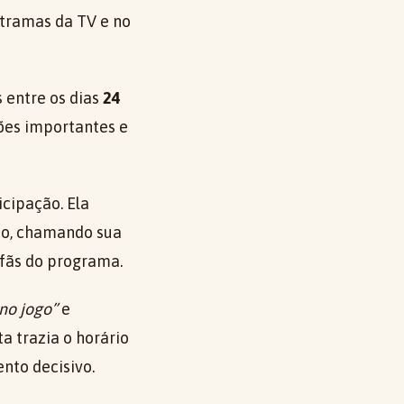
tramas da TV e no
s entre os dias
24
ões importantes e
cipação. Ela
to, chamando sua
 fãs do programa.
no jogo”
e
a trazia o horário
nto decisivo.