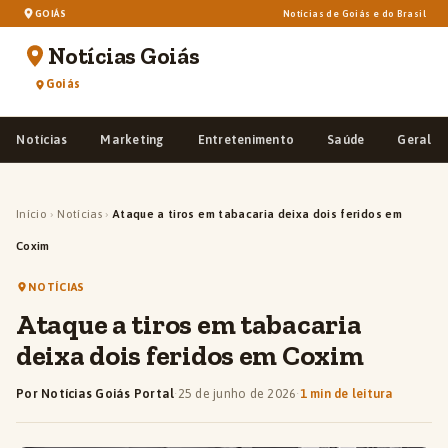
GOIÁS
Notícias de Goiás e do Brasil
Notícias Goiás
Goiás
Notícias
Marketing
Entretenimento
Saúde
Geral
Início
›
Notícias
›
Ataque a tiros em tabacaria deixa dois feridos em
Coxim
NOTÍCIAS
Ataque a tiros em tabacaria
deixa dois feridos em Coxim
Por Notícias Goiás Portal
·
25 de junho de 2026
·
1 min de leitura