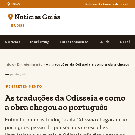
GOIÁS
Notícias de Goiás e do Brasil
Notícias Goiás
Goiás
Notícias
Marketing
Entretenimento
Saúde
Geral
Início
›
Entretenimento
›
As traduções da Odisseia e como a obra chegou
ao português
ENTRETENIMENTO
As traduções da Odisseia e como
a obra chegou ao português
Entenda como as traduções da Odisseia chegaram ao
português, passando por séculos de escolhas