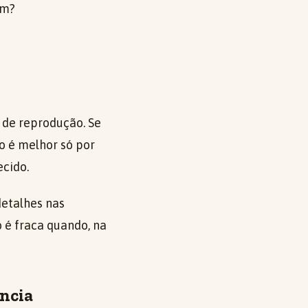
em?
 de reprodução. Se
o é melhor só por
ecido.
detalhes nas
 é fraca quando, na
ncia