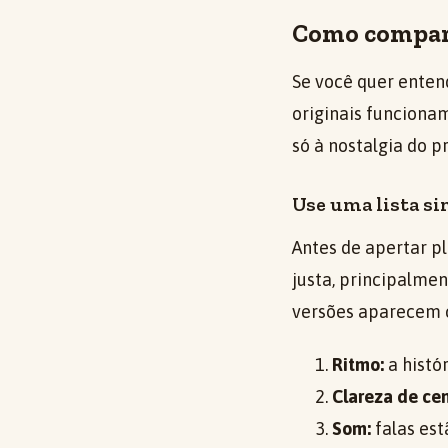
Como compara
Se você quer enten
originais funciona
só à nostalgia do p
Use uma lista si
Antes de apertar pl
justa, principalmen
versões aparecem c
Ritmo:
a histó
Clareza de ce
Som:
falas est