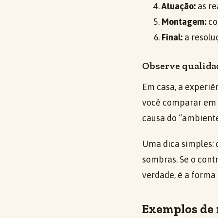
Atuação:
as re
Montagem:
co
Final:
a resolu
Observe qualidad
Em casa, a experiê
você comparar em d
causa do “ambiente”
Uma dica simples: 
sombras. Se o contr
verdade, é a forma
Exemplos de 