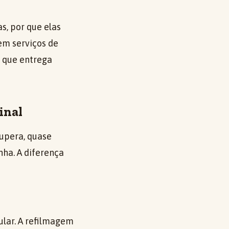
s, por que elas
em serviços de
o que entrega
inal
upera, quase
ha. A diferença
ular. A refilmagem