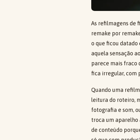
As refilmagens de 
remake por remake.
o que ficou datado 
aquela sensação ao
parece mais fraco 
fica irregular, com
Quando uma refilm
leitura do roteiro
fotografia e som, o
troca um aparelho 
de conteúdo porque
só que com produç