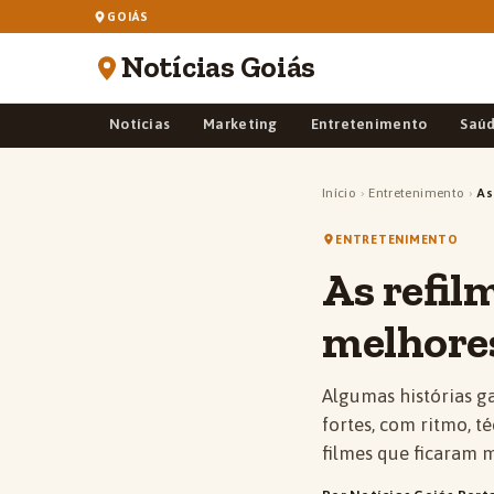
GOIÁS
Notícias Goiás
Notícias
Marketing
Entretenimento
Saú
Início
›
Entretenimento
›
As
ENTRETENIMENTO
As refil
melhores
Algumas histórias g
fortes, com ritmo, t
filmes que ficaram m