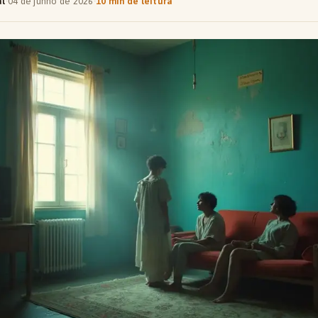
al
·
04 de junho de 2026
·
10 min de leitura