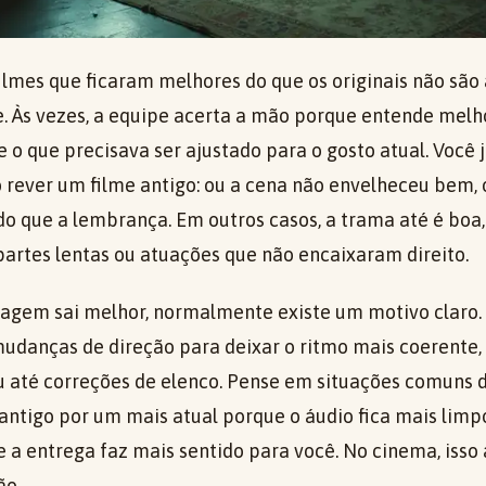
filmes que ficaram melhores do que os originais não sã
 Às vezes, a equipe acerta a mão porque entende melho
e o que precisava ser ajustado para o gosto atual. Você j
 rever um filme antigo: ou a cena não envelheceu bem, o
do que a lembrança. Em outros casos, a trama até é boa
 partes lentas ou atuações que não encaixaram direito.
agem sai melhor, normalmente existe um motivo claro.
, mudanças de direção para deixar o ritmo mais coerent
u até correções de elenco. Pense em situações comuns do
antigo por um mais atual porque o áudio fica mais limp
 a entrega faz mais sentido para você. No cinema, iss
ão.