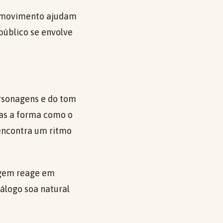
e movimento ajudam
 público se envolve
rsonagens e do tom
mas a forma como o
 encontra um ritmo
agem reage em
álogo soa natural