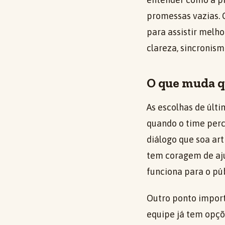
promessas vazias. 
para assistir melho
clareza, sincronism
O que muda q
As escolhas de úl
quando o time per
diálogo que soa art
tem coragem de aju
funciona para o púb
Outro ponto import
equipe já tem opçõe