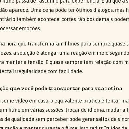
filme passa de rascunho para experiência. É ali que a 
idão aparece. Uma cena pode ter ótimos diálogos, mas f
ntrário também acontece: cortes rápidos demais podem
ocessar emoções.
tima hora que transformaram filmes para sempre quase
 vezes, a solução é alongar uma reação em meio segundo.
a manter a tensão. E quase sempre tem relação com m
tecta irregularidade com facilidade.
ão que você pode transportar para sua rotina
some vídeo em casa, o equivalente prático é tentar man
r um filme em várias sessões, trocar de idioma, mudar a 
as de qualidade sem perceber pode gerar saltos de sincr
guração e manter durante o filme. Isso reduz “ruídos de