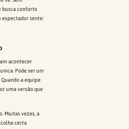
ê busca conforto
o espectador sente:
o
mam acontecer
unica. Pode ser um
o. Quando a equipe
por uma versão que
. Muitas vezes, a
scolha certa