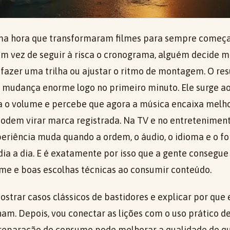
tima hora que transformaram filmes para sempre come
m vez de seguir à risca o cronograma, alguém decide me
efazer uma trilha ou ajustar o ritmo de montagem. O re
mudança enorme logo no primeiro minuto. Ele surge a
 o volume e percebe que agora a música encaixa melho
odem virar marca registrada. Na TV e no entretenimento
eriência muda quando a ordem, o áudio, o idioma e o 
dia a dia. E é exatamente por isso que a gente consegue
ilme e boas escolhas técnicas ao consumir conteúdo.
ostrar casos clássicos de bastidores e explicar por que
am. Depois, vou conectar as lições com o uso prático de
reparação do consumo pode melhorar a qualidade do qu