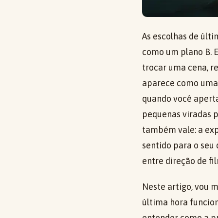
As escolhas de úl
como um plano B. E
trocar uma cena, r
aparece como uma 
quando você aperta
pequenas viradas p
também vale: a exp
sentido para o seu 
entre direção de f
Neste artigo, vou m
última hora funcion
entender como a p