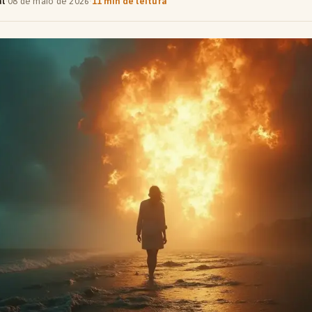
al
·
08 de maio de 2026
·
11 min de leitura