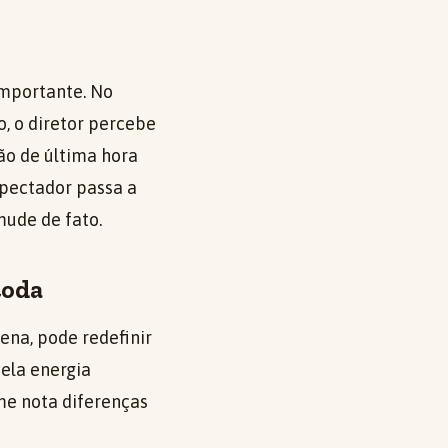
mportante. No
o, o diretor percebe
ão de última hora
spectador passa a
mude de fato.
toda
na, pode redefinir
ela energia
me nota diferenças