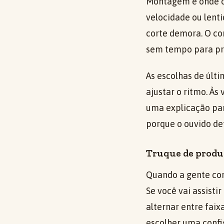
Montagem é onde o 
velocidade ou lent
corte demora. O co
sem tempo para pr
As escolhas de úl
ajustar o ritmo. Às
uma explicação par
porque o ouvido de
Truque de produç
Quando a gente con
Se você vai assisti
alternar entre faix
escolher uma confi