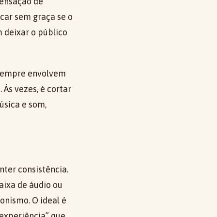
sensação de
icar sem graça se o
 deixar o público
 sempre envolvem
 Às vezes, é cortar
úsica e som,
ter consistência.
faixa de áudio ou
onismo. O ideal é
 experiência” que