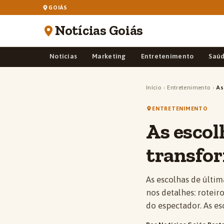
GOIÁS
Notícias Goiás
Notícias
Marketing
Entretenimento
Saú
Início
›
Entretenimento
›
As
ENTRETENIMENTO
As escol
transfo
As escolhas de últi
nos detalhes: roteir
do espectador. As e