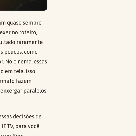
çam quase sempre
xer no roteiro,
sultado raramente
os poucos, como
r. No cinema, essas
 em tela, isso
formato fazem
 enxergar paralelos
 essas decisões de
 IPTV, para você
e vê. Sem