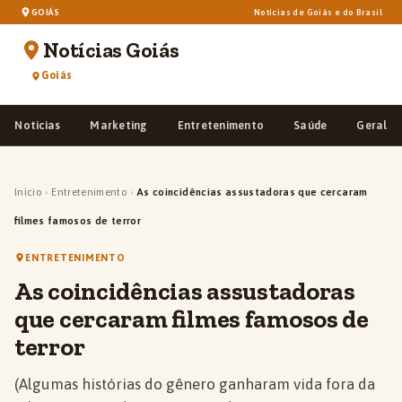
GOIÁS
Notícias de Goiás e do Brasil
Notícias Goiás
Goiás
Notícias
Marketing
Entretenimento
Saúde
Geral
Início
›
Entretenimento
›
As coincidências assustadoras que cercaram
filmes famosos de terror
ENTRETENIMENTO
As coincidências assustadoras
que cercaram filmes famosos de
terror
(Algumas histórias do gênero ganharam vida fora da