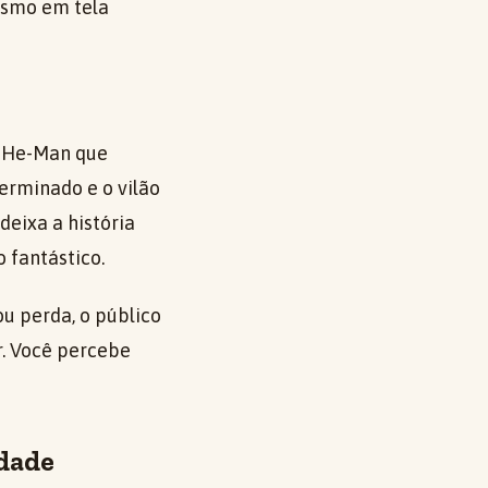
esmo em tela
e He-Man que
erminado e o vilão
deixa a história
 fantástico.
 perda, o público
r. Você percebe
idade