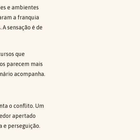
es e ambientes
aram a franquia
. A sensação é de
cursos que
tos parecem mais
cenário acompanha.
nta o conflito. Um
redor apertado
a e perseguição.