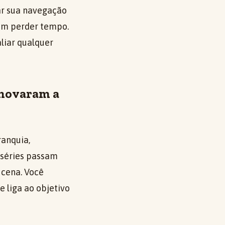
r sua navegação
sem perder tempo.
liar qualquer
enovaram a
anquia,
s séries passam
 cena. Você
e liga ao objetivo