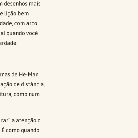
Em desenhos mais
 e lição bem
idade, com arco
ual quando você
erdade.
ernas de He-Man
ação de distância,
eitura, como num
urar” a atenção o
a. É como quando