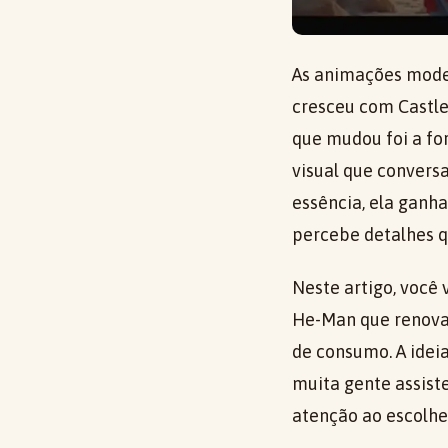
As animações mode
cresceu com Castl
que mudou foi a fo
visual que convers
essência, ela ganh
percebe detalhes 
Neste artigo, voc
He-Man que renovar
de consumo. A ideia
muita gente assist
atenção ao escolher