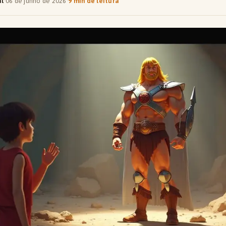
al
·
06 de junho de 2026
·
9 min de leitura