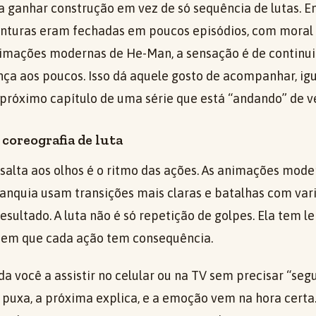
a ganhar construção em vez de só sequência de lutas. 
enturas eram fechadas em poucos episódios, com moral
animações modernas de He-Man, a sensação é de continu
ça aos poucos. Isso dá aquele gosto de acompanhar, ig
 próximo capítulo de uma série que está “andando” de v
coreografia de luta
alta aos olhos é o ritmo das ações. As animações mod
anquia usam transições mais claras e batalhas com vari
sultado. A luta não é só repetição de golpes. Ela tem l
 em que cada ação tem consequência.
uda você a assistir no celular ou na TV sem precisar “seg
 puxa, a próxima explica, e a emoção vem na hora cert