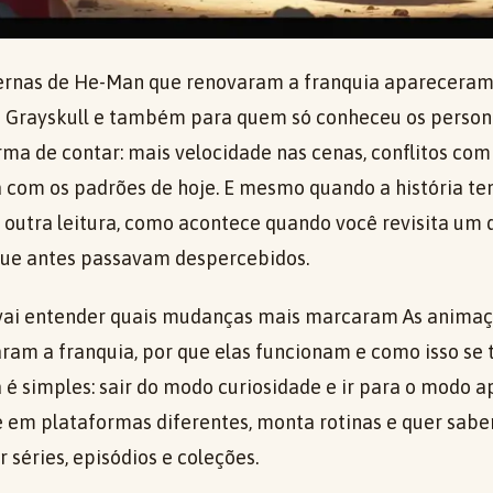
rnas de He-Man que renovaram a franquia aparecera
e Grayskull e também para quem só conheceu os person
rma de contar: mais velocidade nas cenas, conflitos c
a com os padrões de hoje. E mesmo quando a história te
a outra leitura, como acontece quando você revisita um 
que antes passavam despercebidos.
ê vai entender quais mudanças mais marcaram As anima
am a franquia, por que elas funcionam e como isso se 
 é simples: sair do modo curiosidade e ir para o modo apl
e em plataformas diferentes, monta rotinas e quer sabe
 séries, episódios e coleções.