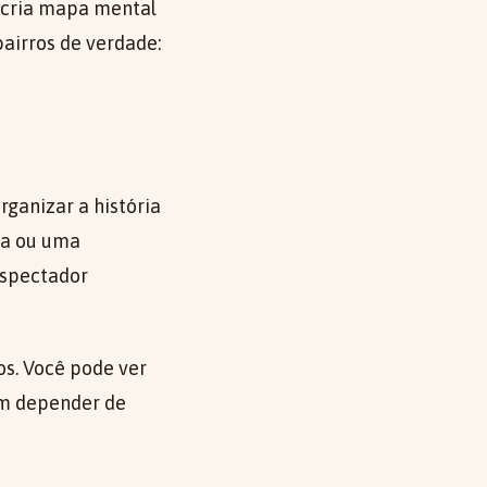
, cria mapa mental
airros de verdade:
anizar a história
ça ou uma
espectador
os. Você pode ver
sem depender de