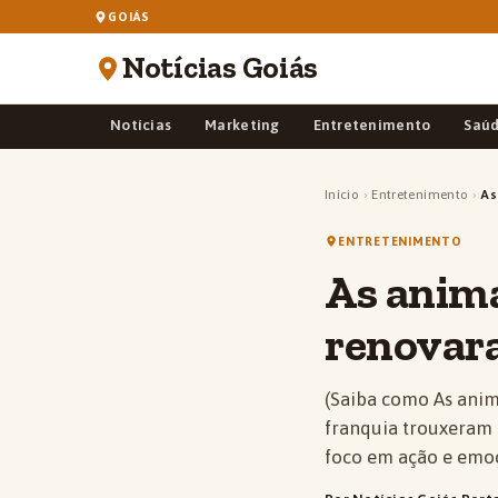
GOIÁS
Notícias Goiás
Notícias
Marketing
Entretenimento
Saú
Início
›
Entretenimento
›
As
ENTRETENIMENTO
As anim
renovar
(Saiba como As ani
franquia trouxeram 
foco em ação e emo