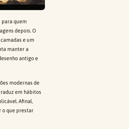
m para quem
agens depois. O
om camadas e um
nta manter a
desenho antigo e
ções modernas de
traduz em hábitos
icável. Afinal,
r o que prestar