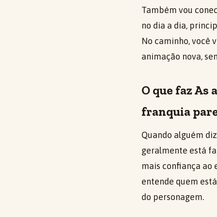
Também vou conect
no dia a dia, prin
No caminho, você v
animação nova, sem
O que faz As
franquia par
Quando alguém diz
geralmente está fal
mais confiança ao 
entende quem está e
do personagem.