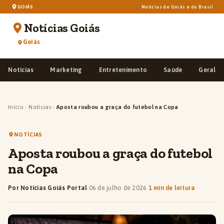
GOIÁS
Notícias de Goiás e do Brasil
Notícias Goiás
Goiás
Notícias
Marketing
Entretenimento
Saúde
Geral
Início
›
Notícias
›
Aposta roubou a graça do futebol na Copa
NOTÍCIAS
Aposta roubou a graça do futebol
na Copa
Por Notícias Goiás Portal
·
06 de julho de 2026
·
1 min de leitura