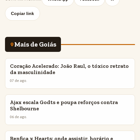
Copiar link
Mais de Goiás
Coração Acelerado: João Raul, o tóxico retrato
INSIGHTS
da masculinidade
07 de ago.
Ajax escala Godts e poupa reforços contra
INSIGHTS
Shelbourne
06 de ago.
Benfica x Hearts: onde assistir, horário e
INSIGHTS