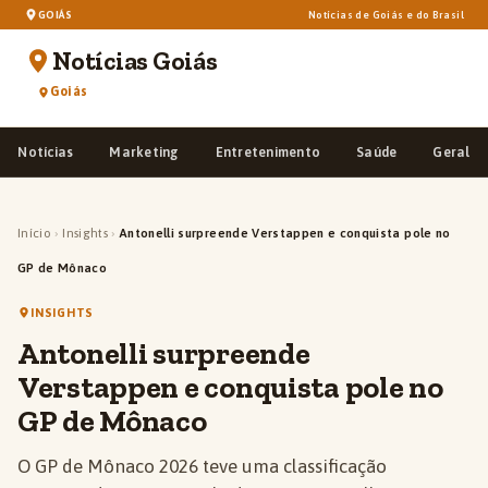
GOIÁS
Notícias de Goiás e do Brasil
Notícias Goiás
Goiás
Notícias
Marketing
Entretenimento
Saúde
Geral
Início
›
Insights
›
Antonelli surpreende Verstappen e conquista pole no
GP de Mônaco
INSIGHTS
Antonelli surpreende
Verstappen e conquista pole no
GP de Mônaco
O GP de Mônaco 2026 teve uma classificação