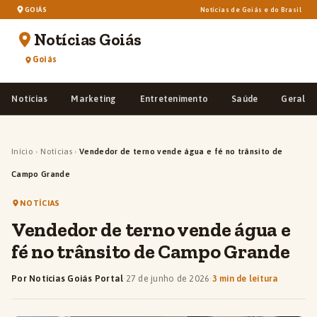
GOIÁS
Notícias de Goiás e do Brasil
Notícias Goiás
Goiás
Notícias
Marketing
Entretenimento
Saúde
Geral
Início
›
Notícias
›
Vendedor de terno vende água e fé no trânsito de
Campo Grande
NOTÍCIAS
Vendedor de terno vende água e
fé no trânsito de Campo Grande
Por Notícias Goiás Portal
·
27 de junho de 2026
·
3 min de leitura