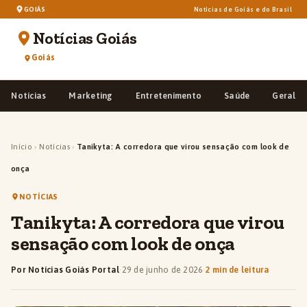
GOIÁS
Notícias de Goiás e do Brasil
Notícias Goiás
Goiás
Notícias
Marketing
Entretenimento
Saúde
Geral
Início
›
Notícias
›
Tanikyta: A corredora que virou sensação com look de
onça
NOTÍCIAS
Tanikyta: A corredora que virou
sensação com look de onça
Por Notícias Goiás Portal
·
29 de junho de 2026
·
2 min de leitura