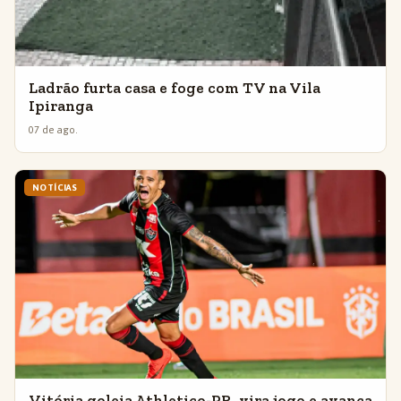
Ladrão furta casa e foge com TV na Vila
Ipiranga
07 de ago.
NOTÍCIAS
Vitória goleia Athletico-PR, vira jogo e avança