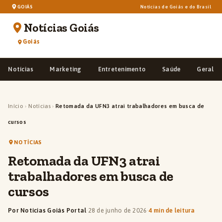
GOIÁS
Notícias de Goiás e do Brasil
Notícias Goiás
Goiás
Notícias
Marketing
Entretenimento
Saúde
Geral
Início
›
Notícias
›
Retomada da UFN3 atrai trabalhadores em busca de
cursos
NOTÍCIAS
Retomada da UFN3 atrai
trabalhadores em busca de
cursos
Por Notícias Goiás Portal
·
28 de junho de 2026
·
4 min de leitura