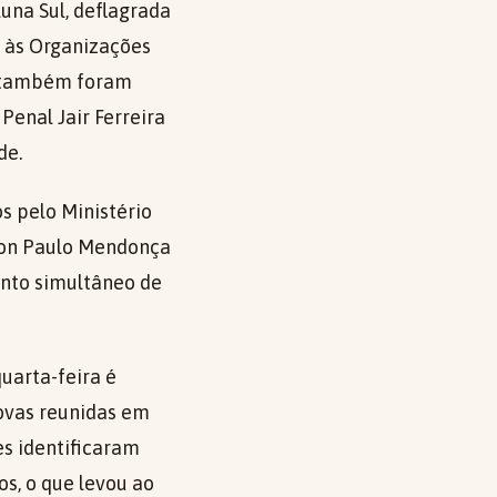
una Sul, deflagrada
e às Organizações
, também foram
enal Jair Ferreira
de.
s pelo Ministério
lson Paulo Mendonça
ento simultâneo de
uarta-feira é
rovas reunidas em
es identificaram
s, o que levou ao