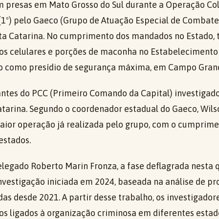
 presas em Mato Grosso do Sul durante a Operação Col
 (1º) pelo Gaeco (Grupo de Atuação Especial de Combat
nta Catarina. No cumprimento dos mandados no Estado
os celulares e porções de maconha no Estabelecimento P
do como presídio de segurança máxima, em Campo Gran
antes do PCC (Primeiro Comando da Capital) investigado
atarina. Segundo o coordenador estadual do Gaeco, Wi
maior operação já realizada pelo grupo, com o cumprim
estados.
legado Roberto Marin Fronza, a fase deflagrada nesta q
nvestigação iniciada em 2024, baseada na análise de p
s desde 2021. A partir desse trabalho, os investigador
os ligados à organização criminosa em diferentes estado