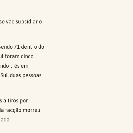
se vão subsidiar o
 sendo 71 dentro do
ul foram cinco
uindo três em
 Sul, duas pessoas
a tiros por
 da facção morreu
jada.