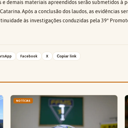
as e demais materiais apreendidos serão submetidos à pe
 Catarina. Após a conclusão dos laudos, as evidências se
tinuidade às investigações conduzidas pela 39ª Promoto
atsApp
Facebook
X
Copiar link
NOTÍCIAS