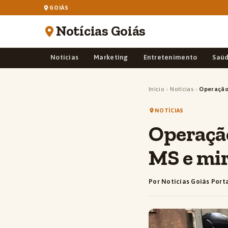
GOIÁS
Notícias Goiás
Notícias
Marketing
Entretenimento
Saú
Início
›
Notícias
›
Operação
NOTÍCIAS
Operação
MS e mir
Por Notícias Goiás Port