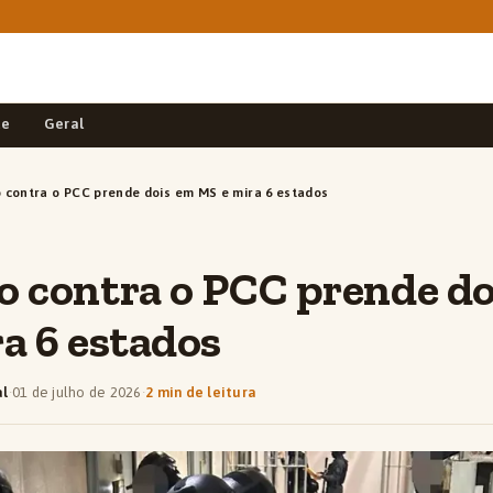
de
Geral
 contra o PCC prende dois em MS e mira 6 estados
 contra o PCC prende do
a 6 estados
al
·
01 de julho de 2026
·
2 min de leitura