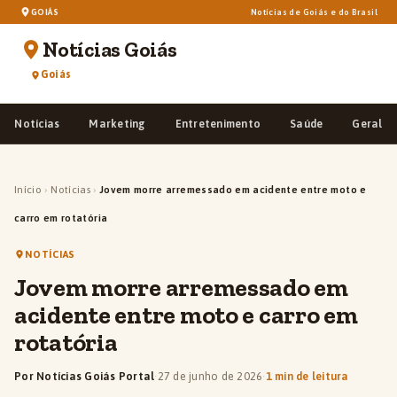
GOIÁS
Notícias de Goiás e do Brasil
Notícias Goiás
Goiás
Notícias
Marketing
Entretenimento
Saúde
Geral
Início
›
Notícias
›
Jovem morre arremessado em acidente entre moto e
carro em rotatória
NOTÍCIAS
Jovem morre arremessado em
acidente entre moto e carro em
rotatória
Por Notícias Goiás Portal
·
27 de junho de 2026
·
1 min de leitura