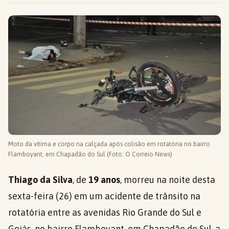
Moto da vítima e corpo na calçada após colisão em rotatória no bairro
Flamboyant, em Chapadão do Sul (Foto: O Correio News)
Thiago da Silva
, de
19 anos
, morreu na noite desta
sexta-feira (26) em um acidente de trânsito na
rotatória entre as avenidas Rio Grande do Sul e
Goiás, no bairro Flamboyant, em Chapadão do Sul, a