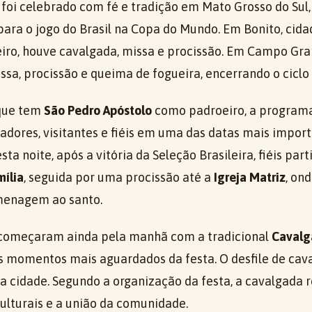
 foi celebrado com fé e tradição em Mato Grosso do Su
para o jogo do Brasil na Copa do Mundo. Em Bonito, cid
ro, houve cavalgada, missa e procissão. Em Campo Gran
sa, procissão e queima de fogueira, encerrando o ciclo 
 que tem
São Pedro Apóstolo
como padroeiro, a programa
adores, visitantes e fiéis em uma das datas mais impor
sta noite, após a vitória da Seleção Brasileira, fiéis pa
ília
, seguida por uma procissão até a
Igreja Matriz
, on
menagem ao santo.
omeçaram ainda pela manhã com a tradicional
Cavalg
 momentos mais aguardados da festa. O desfile de cav
a cidade. Segundo a organização da festa, a cavalgada r
culturais e a união da comunidade.