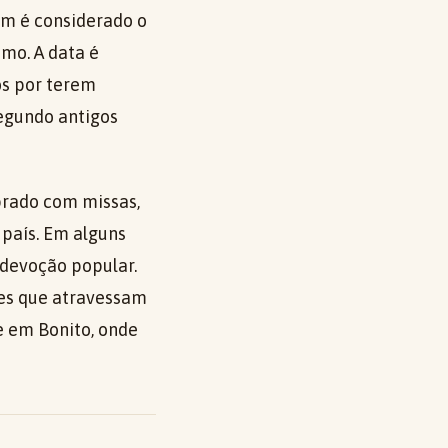
ém é considerado o
mo. A data é
tos por terem
egundo antigos
ebrado com missas,
 país. Em alguns
 devoção popular.
ões que atravessam
e em Bonito, onde