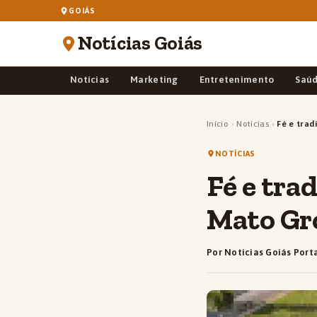
GOIÁS
Notícias Goiás
Notícias
Marketing
Entretenimento
Saú
Início
›
Notícias
›
Fé e tra
NOTÍCIAS
Fé e tra
Mato Gro
Por Notícias Goiás Port