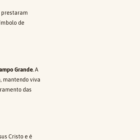
 prestaram
ímbolo de
ampo Grande
. A
a, mantendo viva
rramento das
sus Cristo e é