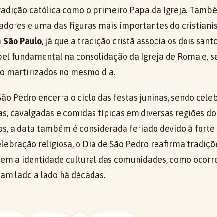
radição católica como o primeiro Papa da Igreja. Tamb
adores e uma das figuras mais importantes do cristianis
m
São Paulo
, já que a tradição cristã associa os dois san
l fundamental na consolidação da Igreja de Roma e, s
do martirizados no mesmo dia.
 São Pedro encerra o ciclo das festas juninas, sendo cel
as, cavalgadas e comidas típicas em diversas regiões do
os, a data também é considerada feriado devido à forte
lebração religiosa, o Dia de São Pedro reafirma tradiç
cem a identidade cultural das comunidades, como ocorr
ham lado a lado há décadas.