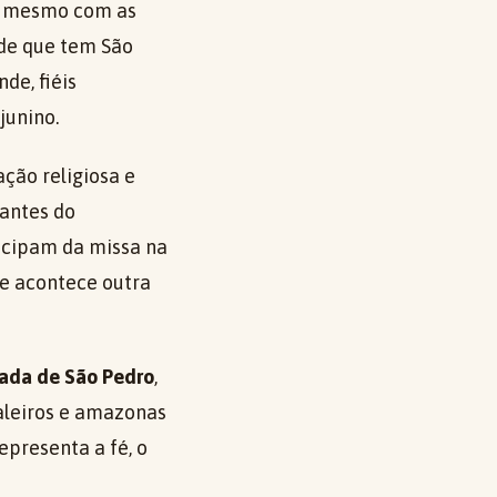
l, mesmo com as
ade que tem São
de, fiéis
junino.
ção religiosa e
tantes do
rticipam da missa na
de acontece outra
ada de São Pedro
,
aleiros e amazonas
epresenta a fé, o