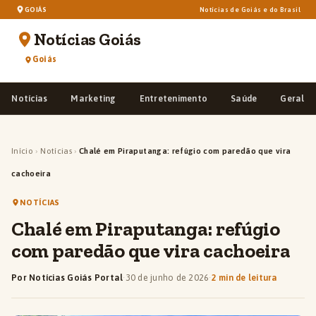
GOIÁS
Notícias de Goiás e do Brasil
Notícias Goiás
Goiás
Notícias
Marketing
Entretenimento
Saúde
Geral
Início
›
Notícias
›
Chalé em Piraputanga: refúgio com paredão que vira
cachoeira
NOTÍCIAS
Chalé em Piraputanga: refúgio
com paredão que vira cachoeira
Por Notícias Goiás Portal
·
30 de junho de 2026
·
2 min de leitura