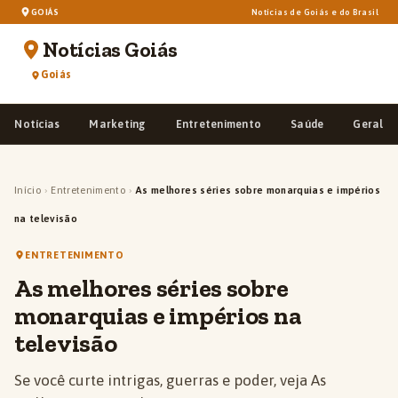
GOIÁS
Notícias de Goiás e do Brasil
Notícias Goiás
Goiás
Notícias
Marketing
Entretenimento
Saúde
Geral
Início
›
Entretenimento
›
As melhores séries sobre monarquias e impérios
na televisão
ENTRETENIMENTO
As melhores séries sobre
monarquias e impérios na
televisão
Se você curte intrigas, guerras e poder, veja As